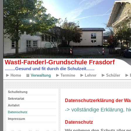
Wastl-Fanderl-Grundschule Frasdorf
.........Gesund und fit durch die Schulzeit.......
Home
Verwaltung
Termine
Lehrer
Schüler
Schulleitung
Sekretariat
Datenschutzerklärung der Wa
Anfahrt
-> vollständige Erklärung, hi
Datenschutz
Impressum
Datenschutz
Wir nehmen den Schutz aller per